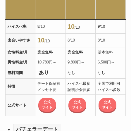
10
ハイスぺ率
8
/10
9
/10
/10
10
出会いやすさ
8/10
8/10
/10
女性料金/月
完全無料
完全無料
基本無料
男性料金/月
10,780円～
9,800円～
6,500円～
あり
無料期間
なし
なし
デート保証有
ハイスぺ最多
全国で利用可
特徴
メッセ不要
証明済会員多
ハイスぺ多数
公式
公式
公式
公式サイト
サイト
サイト
サイト
バチェラーデート