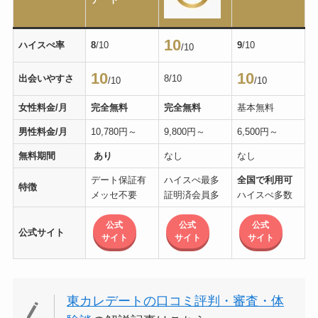
10
ハイスぺ率
8
/10
9
/10
/10
10
10
出会いやすさ
8/10
/10
/10
女性料金/月
完全無料
完全無料
基本無料
男性料金/月
10,780円～
9,800円～
6,500円～
無料期間
あり
なし
なし
デート保証有
ハイスぺ最多
全国で利用可
特徴
メッセ不要
証明済会員多
ハイスぺ多数
公式
公式
公式
公式サイト
サイト
サイト
サイト
東カレデートの口コミ評判・審査・体