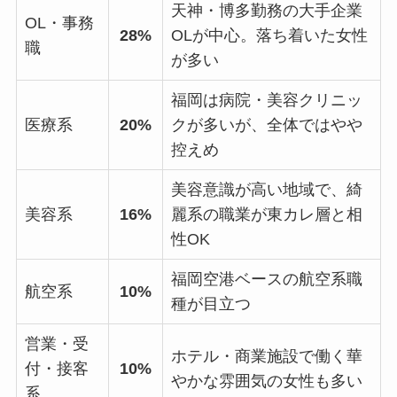
天神・博多勤務の大手企業
OL・事務
28%
OLが中心。落ち着いた女性
職
が多い
福岡は病院・美容クリニッ
医療系
20%
クが多いが、全体ではやや
控えめ
美容意識が高い地域で、綺
美容系
16%
麗系の職業が東カレ層と相
性OK
福岡空港ベースの航空系職
航空系
10%
種が目立つ
営業・受
ホテル・商業施設で働く華
付・接客
10%
やかな雰囲気の女性も多い
系