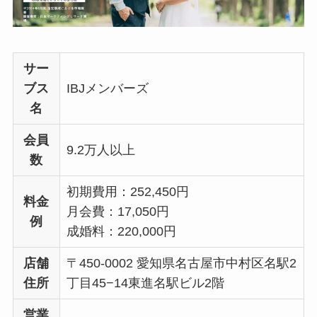
サー
ブス
IBJメンバーズ
名
会員
9.2万人以上
数
初期費用：252,450円
料金
月会費：17,050円
例
成婚料：220,000円
店舗
〒450-0002 愛知県名古屋市中村区名駅2
住所
丁目45−14東進名駅ビル2階
営業