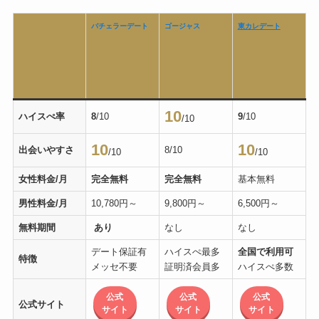
バチェラーデート
ゴージャス
東カレデート
10
ハイスぺ率
8
/10
9
/10
/10
10
10
出会いやすさ
8/10
/10
/10
女性料金/月
完全無料
完全無料
基本無料
男性料金/月
10,780円～
9,800円～
6,500円～
無料期間
あり
なし
なし
デート保証有
ハイスぺ最多
全国で利用可
特徴
メッセ不要
証明済会員多
ハイスぺ多数
公式
公式
公式
公式サイト
サイト
サイト
サイト