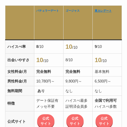
バチェラーデート
ゴージャス
東カレデート
10
ハイスぺ率
8
/10
9
/10
/10
10
10
出会いやすさ
8/10
/10
/10
女性料金/月
完全無料
完全無料
基本無料
男性料金/月
10,780円～
9,800円～
6,500円～
無料期間
あり
なし
なし
デート保証有
ハイスぺ最多
全国で利用可
特徴
メッセ不要
証明済会員多
ハイスぺ多数
公式
公式
公式
公式サイト
サイト
サイト
サイト