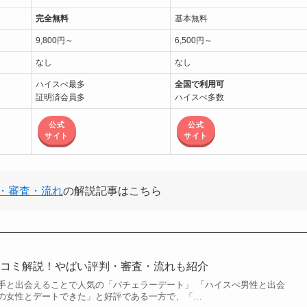
完全無料
基本無料
9,800円～
6,500円～
なし
なし
ハイスぺ最多
全国で利用可
証明済会員多
ハイスぺ多数
公式
公式
サイト
サイト
・審査・流れ
の解説記事はこちら
口コミ解説！やばい評判・審査・流れも紹介
手と出会えることで人気の「バチェラーデート」 「ハイスぺ男性と出会
の女性とデートできた」と好評である一方で、「…