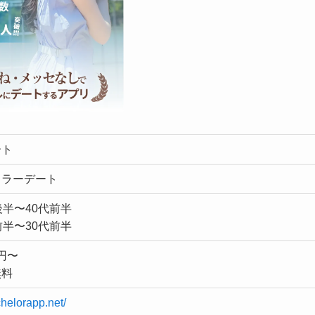
ート
ェラーデート
後半〜40代前半
前半〜30代前半
0円〜
無料
helorapp.net/