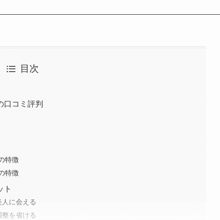
目次
の口コミ評判
の特徴
の特徴
ット
美人に会える
調整を省ける