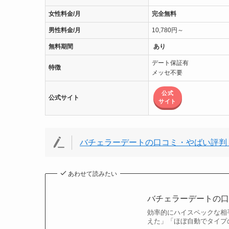
女性料金/月
完全無料
男性料金/月
10,780円～
無料期間
あり
デート保証有
特徴
メッセ不要
公式
公式サイト
サイト
バチェラーデートの口コミ・やばい評判
あわせて読みたい
バチェラーデートの
効率的にハイスペックな相
えた」「ほぼ自動でタイプ