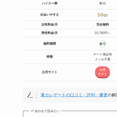
ハイスぺ率
8
/10
10
出会いやすさ
/10
女性料金/月
完全無料
男性料金/月
10,780円～
無料期間
あり
デート保証有
特徴
メッセ不要
公式
公式サイト
サイト
東カレデートの口コミ・評判・審査
の解
あわせて読みたい