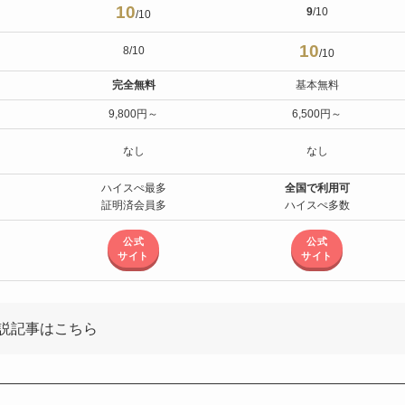
10
9
/10
/10
10
8/10
/10
完全無料
基本無料
9,800円～
6,500円～
なし
なし
ハイスぺ最多
全国で利用可
証明済会員多
ハイスぺ多数
公式
公式
サイト
サイト
説記事はこちら