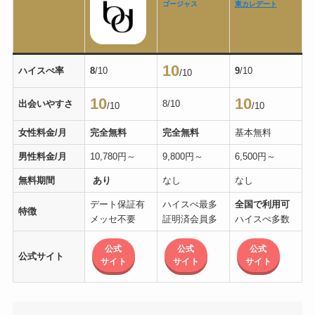
ゴージャス
東カレデート
10
ハイスぺ率
8
/10
9
/10
/10
10
10
出会いやすさ
8/10
/10
/10
女性料金/月
完全無料
完全無料
基本無料
男性料金/月
10,780円～
9,800円～
6,500円～
無料期間
あり
なし
なし
デート保証有
ハイスぺ最多
全国で利用可
特徴
メッセ不要
証明済会員多
ハイスぺ多数
公式
公式
公式
公式サイト
サイト
サイト
サイト