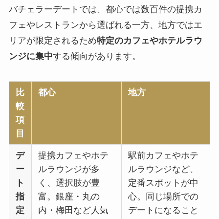
バチェラーデートでは、都心では数百件の提携カ
フェやレストランから選ばれる一方、地方ではエ
リアが限定されるため
特定のカフェやホテルラウ
ンジに集中
する傾向があります。
比
都心
地方
較
項
目
デ
提携カフェやホテ
駅前カフェやホテ
ー
ルラウンジが多
ルラウンジなど、
ト
く、選択肢が豊
定番スポットが中
指
富。銀座・丸の
心。同じ場所での
定
内・梅田など人気
デートになること