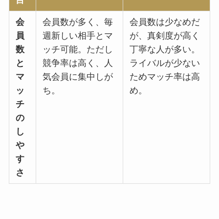
会
会員数が多く、毎
会員数は少なめだ
員
週新しい相手とマ
が、真剣度が高く
数
ッチ可能。ただし
丁寧な人が多い。
と
競争率は高く、人
ライバルが少ない
マ
気会員に集中しが
ためマッチ率は高
ッ
ち。
め。
チ
の
し
や
す
さ