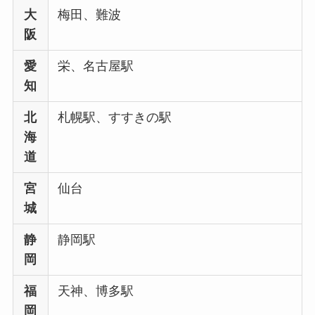
大
梅田、難波
阪
愛
栄、名古屋駅
知
北
札幌駅、すすきの駅
海
道
宮
仙台
城
静
静岡駅
岡
福
天神、博多駅
岡