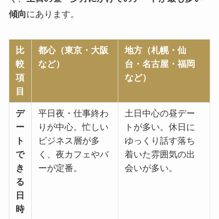
傾向
にあります。
比
都心（東京・大阪
地方（札幌・仙
較
など）
台・名古屋・福岡
項
など）
目
デ
平日夜・仕事終わ
土日中心の昼デー
ー
りが中心。忙しい
トが多い。休日に
ト
ビジネス層が多
ゆっくり話す落ち
で
く、夜カフェやバ
着いた雰囲気の出
き
ーが定番。
会いが多い。
る
日
時