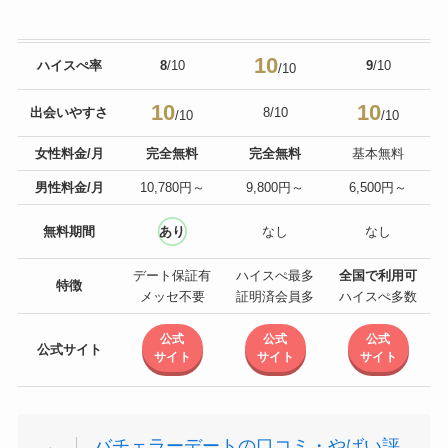
10
ハイスぺ率
8
/10
9
/10
/10
10
10
出会いやすさ
8/10
/10
/10
女性料金/月
完全無料
完全無料
基本無料
男性料金/月
10,780円～
9,800円～
6,500円～
無料期間
あり
なし
なし
デート保証有
ハイスぺ最多
全国で利用可
特徴
メッセ不要
証明済会員多
ハイスぺ多数
公式
公式
公式
公式サイト
サイト
サイト
サイト
バチェラーデートの口コミ・やばい評