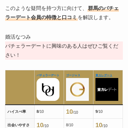
このような疑問を持つ方に向けて、
群馬のバチェ
ラーデート会員の特徴と口コミ
を解説します。
婚活なつみ
バチェラーデートに興味のある人はぜひご覧くだ
さい！
バチェラーデート
ゴージャス
東カレデート
10
ハイスぺ率
8
/10
9
/10
/10
10
10
出会いやすさ
8/10
/10
/10