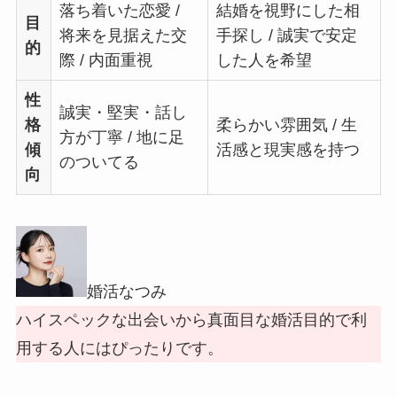
落ち着いた恋愛 /
結婚を視野にした相
目
将来を見据えた交
手探し / 誠実で安定
的
際 / 内面重視
した人を希望
性
誠実・堅実・話し
格
柔らかい雰囲気 / 生
方が丁寧 / 地に足
傾
活感と現実感を持つ
のついてる
向
婚活なつみ
ハイスペックな出会いから真面目な婚活目的で利
用する人にはぴったりです。