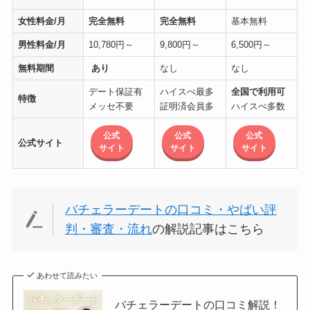
女性料金/月
完全無料
完全無料
基本無料
男性料金/月
10,780円～
9,800円～
6,500円～
無料期間
あり
なし
なし
デート保証有
ハイスぺ最多
全国で利用可
特徴
メッセ不要
証明済会員多
ハイスぺ多数
公式
公式
公式
公式サイト
サイト
サイト
サイト
バチェラーデートの口コミ・やばい評
判・審査・流れ
の解説記事はこちら
あわせて読みたい
バチェラーデートの口コミ解説！