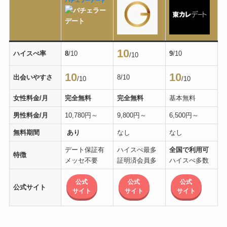
バチェラーデート
10
ハイスぺ率
8
/10
9
/10
/10
10
10
出会いやすさ
8/10
/10
/10
女性料金/月
完全無料
完全無料
基本無料
男性料金/月
10,780円～
9,800円～
6,500円～
無料期間
あり
なし
なし
デート保証有
ハイスぺ最多
全国で利用可
特徴
メッセ不要
証明済会員多
ハイスぺ多数
公式
公式
公式
公式サイト
サイト
サイト
サイト