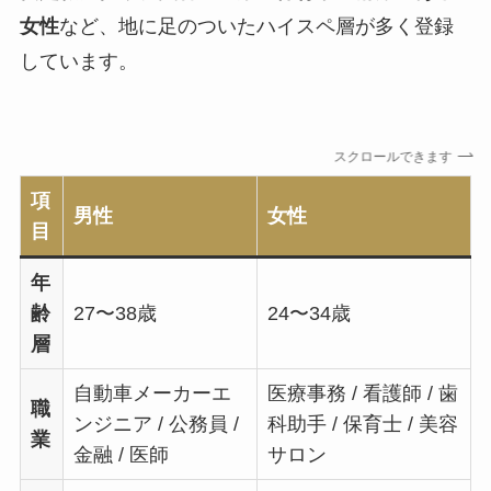
女性
など、地に足のついたハイスペ層が多く登録
しています。
スクロールできます
項
男性
女性
目
年
齢
27〜38歳
24〜34歳
層
自動車メーカーエ
医療事務 / 看護師 / 歯
職
ンジニア / 公務員 /
科助手 / 保育士 / 美容
業
金融 / 医師
サロン