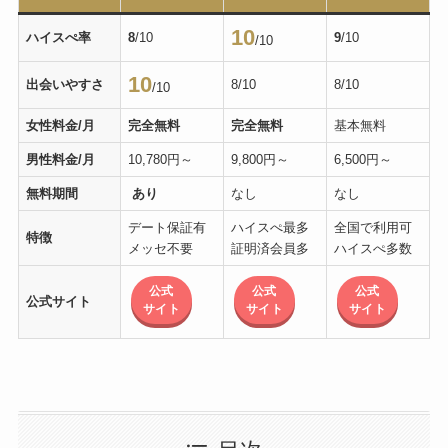
10
ハイスぺ率
8
/10
9
/10
/10
10
出会いやすさ
8/10
8/10
/10
女性料金/月
完全無料
完全無料
基本無料
男性料金/月
10,780円～
9,800円～
6,500円～
無料期間
あり
なし
なし
デート保証有
ハイスぺ最多
全国で利用可
特徴
メッセ不要
証明済会員多
ハイスぺ多数
公式
公式
公式
公式サイト
サイト
サイト
サイト