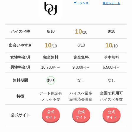
ゴージャス
東カレデート
10
ハイスぺ率
8
/10
9
/10
/10
10
10
出会いやすさ
8/10
/10
/10
女性料金/月
完全無料
完全無料
基本無料
男性料金/月
10,780円～
9,800円～
6,500円～
無料期間
あり
なし
なし
デート保証有
ハイスぺ最多
全国で利用可
特徴
メッセ不要
証明済会員多
ハイスぺ多数
公式
公式
公式
公式サイト
サイト
サイト
サイト