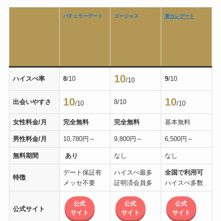
バチェラーデート
ゴージャス
東カレデート
10
ハイスぺ率
8
/10
9
/10
/10
10
10
出会いやすさ
8/10
/10
/10
女性料金/月
完全無料
完全無料
基本無料
男性料金/月
10,780円～
9,800円～
6,500円～
無料期間
あり
なし
なし
デート保証有
ハイスぺ最多
全国で利用可
特徴
メッセ不要
証明済会員多
ハイスぺ多数
公式
公式
公式
公式サイト
サイト
サイト
サイト