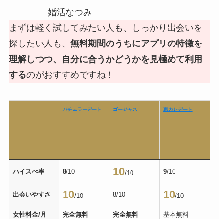
婚活なつみ
まずは軽く試してみたい人も、しっかり出会いを
探したい人も、
無料期間のうちにアプリの特徴を
理解しつつ、自分に合うかどうかを見極めて利用
する
のがおすすめですね！
バチェラーデート
ゴージャス
東カレデート
10
ハイスぺ率
8
/10
9
/10
/10
10
10
出会いやすさ
8/10
/10
/10
女性料金/月
完全無料
完全無料
基本無料