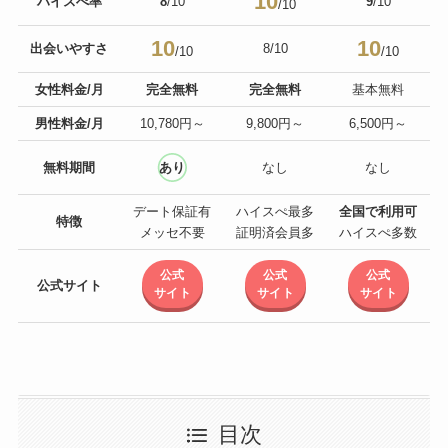
10
ハイスぺ率
8
/10
9
/10
/10
10
10
出会いやすさ
8/10
/10
/10
女性料金/月
完全無料
完全無料
基本無料
男性料金/月
10,780円～
9,800円～
6,500円～
無料期間
あり
なし
なし
デート保証有
ハイスぺ最多
全国で利用可
特徴
メッセ不要
証明済会員多
ハイスぺ多数
公式
公式
公式
公式サイト
サイト
サイト
サイト
目次