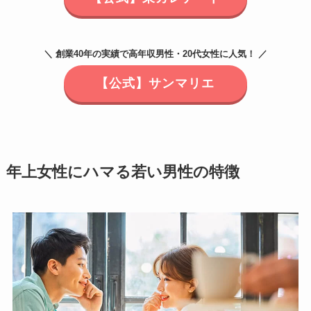
＼ 創業40年の実績で高年収男性・20代女性に人気！ ／
【公式】サンマリエ
年上女性にハマる若い男性の特徴