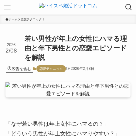
ホーム
恋愛テクニック
若い男性が年上の女性にハマる理
2026
由と年下男性との恋愛エピソード
2/08
を解説
広告を含む
2026年2月8日
恋愛テクニック
「なぜ若い男性は年上女性にハマるの？」
「どういう男性が年上女性にハマりやすい？」