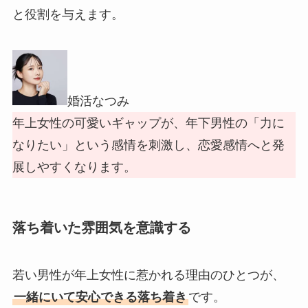
と役割を与えます。
婚活なつみ
年上女性の可愛いギャップが、年下男性の「力に
なりたい」という感情を刺激し、恋愛感情へと発
展しやすくなります。
落ち着いた雰囲気を意識する
若い男性が年上女性に惹かれる理由のひとつが、
一緒にいて安心できる落ち着き
です。