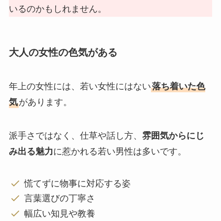
いるのかもしれません。
大人の女性の色気がある
年上の女性には、若い女性にはない
落ち着いた色
気
があります。
派手さではなく、仕草や話し方、
雰囲気からにじ
み出る魅力
に惹かれる若い男性は多いです。
慌てずに物事に対応する姿
言葉選びの丁寧さ
幅広い知見や教養