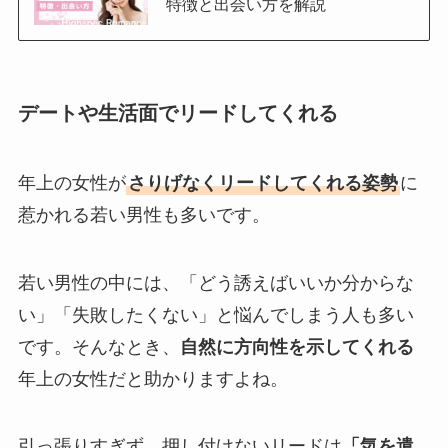
特徴と出会い方を解説
デートや生活面でリードしてくれる
年上の女性が
さりげなくリードしてくれる姿勢
に
惹かれる若い男性も多いです。
若い男性の中には、「どう誘えばいいか分からな
い」「失敗したくない」と悩んでしまう人も多い
です。そんなとき、
自然に方向性を示してくれる
年上の女性だと助かりますよね。
引っ張りすぎず、押し付けないリードは
「気を遣