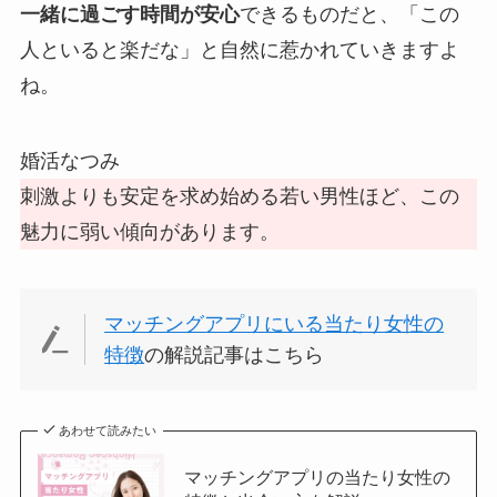
一緒に過ごす時間が安心
できるものだと、「この
人といると楽だな」と自然に惹かれていきますよ
ね。
婚活なつみ
刺激よりも安定を求め始める若い男性ほど、この
魅力に弱い傾向があります。
マッチングアプリにいる当たり女性の
特徴
の解説記事はこちら
あわせて読みたい
マッチングアプリの当たり女性の