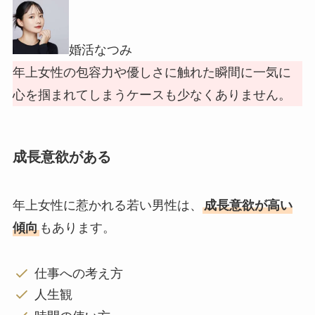
婚活なつみ
年上女性の包容力や優しさに触れた瞬間に一気に
心を掴まれてしまうケースも少なくありません。
成長意欲がある
年上女性に惹かれる若い男性は、
成長意欲が高い
傾向
もあります。
仕事への考え方
人生観