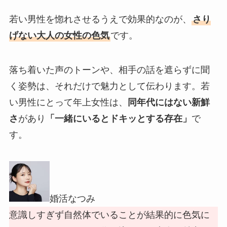
若い男性を惚れさせるうえで効果的なのが、
さり
げない大人の女性の色気
です。
落ち着いた声のトーンや、相手の話を遮らずに聞
く姿勢は、それだけで魅力として伝わります。若
い男性にとって年上女性は、
同年代にはない新鮮
さ
があり
「一緒にいるとドキッとする存在」
で
す。
婚活なつみ
意識しすぎず自然体でいることが結果的に色気に