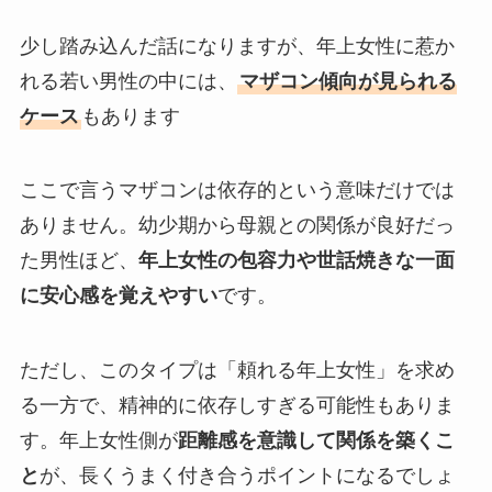
少し踏み込んだ話になりますが、年上女性に惹か
れる若い男性の中には、
マザコン傾向が見られる
ケース
もあります
ここで言うマザコンは依存的という意味だけでは
ありません。幼少期から母親との関係が良好だっ
た男性ほど、
年上女性の包容力や世話焼きな一面
に安心感を覚えやすい
です。
ただし、このタイプは「頼れる年上女性」を求め
る一方で、精神的に依存しすぎる可能性もありま
す。年上女性側が
距離感を意識して関係を築くこ
と
が、長くうまく付き合うポイントになるでしょ