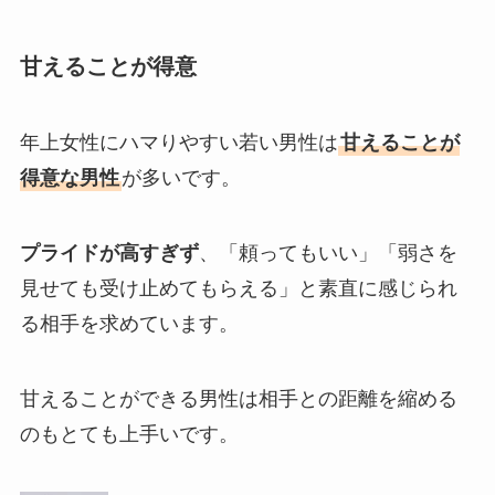
甘えることが得意
年上女性にハマりやすい若い男性は
甘えることが
得意な男性
が多いです。
プライドが高すぎず
、「頼ってもいい」「弱さを
見せても受け止めてもらえる」と素直に感じられ
る相手を求めています。
甘えることができる男性は相手との距離を縮める
のもとても上手いです。