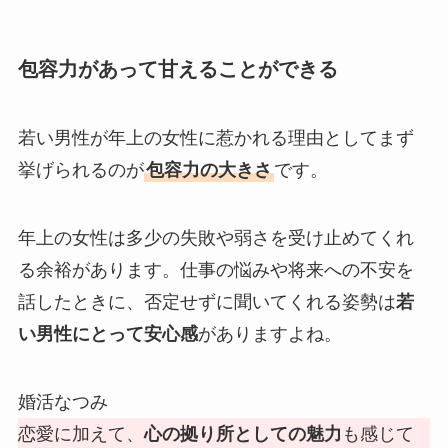
包容力があって甘えることができる
若い男性が年上の女性に惹かれる理由としてまず
挙げられるのが
包容力の大きさ
です。
年上の女性は多少の失敗や弱さを受け止めてくれ
る余裕があります。仕事の悩みや将来への不安を
話したときに、否定せずに聞いてくれる姿勢は
若
い男性にとって安心感
がありますよね。
婚活なつみ
恋愛に加えて、
心の拠り所としての魅力
も感じて