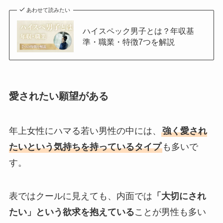
あわせて読みたい
ハイスペック男子とは？年収基
準・職業・特徴7つを解説
愛されたい願望がある
年上女性にハマる若い男性の中には、
強く愛され
たいという気持ちを持っているタイプ
も多いで
す。
表ではクールに見えても、内面では
「大切にされ
たい」という欲求を抱えている
ことが男性も多い