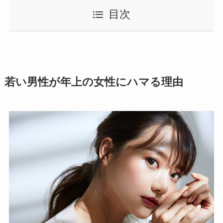
目次
若い男性が年上の女性にハマる理由