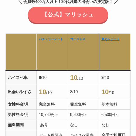
＼ 会員数400万人以上！30代以降の出会いの決定版！ ／
【公式】マリッシュ
バチェラーデート
ゴージャス
東カレデート
10
ハイスぺ率
8
/10
9
/10
/10
10
10
出会いやすさ
8/10
/10
/10
女性料金/月
完全無料
完全無料
基本無料
男性料金/月
10,780円～
9,800円～
6,500円～
無料期間
あり
なし
なし
デート保証有
ハイスぺ最多
全国で利用可