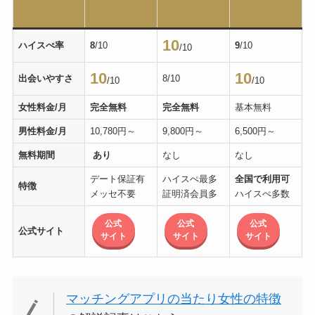
10
ハイスぺ率
8
/10
9
/10
/10
10
10
出会いやすさ
8/10
/10
/10
女性料金/月
完全無料
完全無料
基本無料
男性料金/月
10,780円～
9,800円～
6,500円～
無料期間
あり
なし
なし
デート保証有
ハイスぺ最多
全国で利用可
特徴
メッセ不要
証明済会員多
ハイスぺ多数
公式
公式
公式
公式サイト
サイト
サイト
サイト
マッチングアプリの当たり女性の特徴