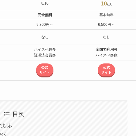
10
8/10
/10
完全無料
基本無料
9,800円～
6,500円～
なし
なし
ハイスぺ最多
全国で利用可
証明済会員多
ハイスぺ多数
公式
公式
サイト
サイト
目次
の対応
おく