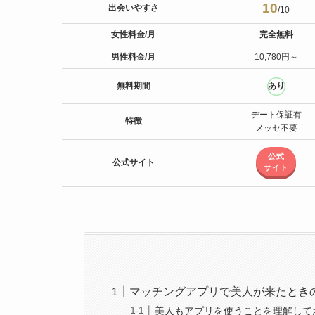
10
出会いやすさ
/10
女性料金/月
完全無料
男性料金/月
10,780円～
無料期間
あり
デート保証有
特徴
メッセ不要
公式
公式サイト
サイト
マッチングアプリで美人が来たとき
美人もアプリを使うことを理解して